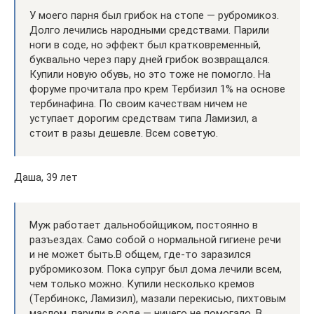
У моего парня был грибок на стопе — рубромикоз.
Долго лечились народными средствами. Парили
ноги в соде, но эффект был кратковременный,
буквально через пару дней грибок возвращался.
Купили новую обувь, но это тоже не помогло. На
форуме прочитала про крем Тербизил 1% на основе
тербинафина. По своим качествам ничем не
уступает дорогим средствам типа Ламизил, а
стоит в разы дешевле. Всем советую.
Даша, 39 лет
Муж работает дальнобойщиком, постоянно в
разъездах. Само собой о нормальной гигиене речи
и не может быть.В общем, где-то заразился
рубромикозом. Пока супруг был дома лечили всем,
чем только можно. Купили несколько кремов
(Тербинокс, Ламизил), мазали перекисью, пихтовым
маслом, парили в соде — ничего не помогало. В