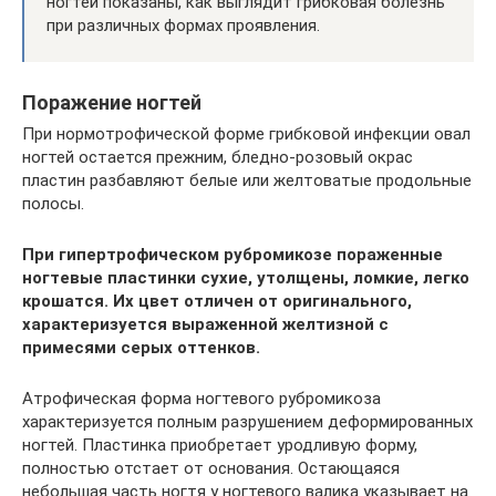
ногтей показаны, как выглядит грибковая болезнь
при различных формах проявления.
Поражение ногтей
При нормотрофической форме грибковой инфекции овал
ногтей остается прежним, бледно-розовый окрас
пластин разбавляют белые или желтоватые продольные
полосы.
При гипертрофическом рубромикозе пораженные
ногтевые пластинки сухие, утолщены, ломкие, легко
крошатся. Их цвет отличен от оригинального,
характеризуется выраженной желтизной с
примесями серых оттенков.
Атрофическая форма ногтевого рубромикоза
характеризуется полным разрушением деформированных
ногтей. Пластинка приобретает уродливую форму,
полностью отстает от основания. Остающаяся
небольшая часть ногтя у ногтевого валика указывает на