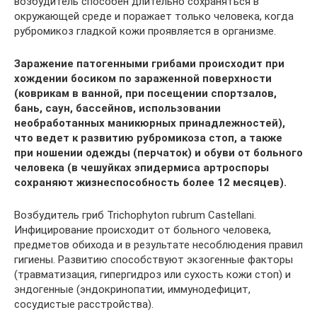
возбудитель способен длительно сохраняться в
окружающей среде и поражает только человека, когда
рубромикоз гладкой кожи проявляется в организме.
Заражение патогенными грибами происходит при
хождении босиком по зараженной поверхности
(коврикам в ванной, при посещении спортзалов,
бань, саун, бассейнов, использовании
необработанных маникюрных принадлежностей),
что ведет к развитию рубромикоза стоп, а также
при ношении одежды (перчаток) и обуви от больного
человека (в чешуйках эпидермиса артроспоры
сохраняют жизнеспособность более 12 месяцев).
Возбудитель гриб Trichophyton rubrum Castellani.
Инфицирование происходит от больного человека,
предметов обихода и в результате несоблюдения правил
гигиены. Развитию способствуют экзогенные факторы
(травматизация, гипергидроз или сухость кожи стоп) и
эндогенные (эндокринопатии, иммунодефицит,
сосудистые расстройства).