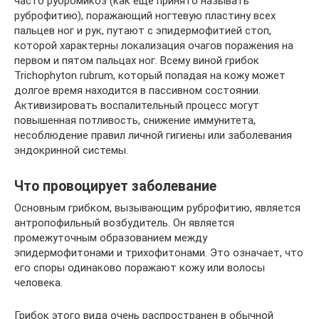
часто рубромикоз (как еще принято называть
руброфитию), поражающий ногтевую пластину всех
пальцев ног и рук, путают с эпидермофитией стоп,
которой характерны локализация очагов поражения на
первом и пятом пальцах ног. Всему виной грибок
Trichophyton rubrum, который попадая на кожу может
долгое время находится в пассивном состоянии.
Активизировать воспалительный процесс могут
повышенная потливость, снижение иммунитета,
несоблюдение правил личной гигиены или заболевания
эндокринной системы.
Что провоцирует заболевание
Основным грибком, вызывающим руброфитию, является
антропофильный возбудитель. Он является
промежуточным образованием между
эпидермофитонами и трихофитонами. Это означает, что
его споры одинаково поражают кожу или волосы
человека.
Грибок этого вида очень распространен в обычной