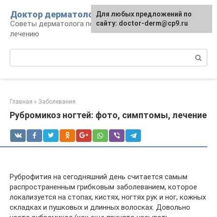
Перейти
Доктор дерматолог
Для любых предложений по
к
Советы дерматолога по уходу за кожей и
сайту: doctor-derm@cp9.ru
контенту
лечению
Поиск:
Главная
»
Заболевания
Рубромикоз ногтей: фото, симптомы, лечение
Руброфития на сегодняшний день считается самым
распространенным грибковым заболеванием, которое
локализуется на стопах, кистях, ногтях рук и ног, кожных
складках и пушковых и длинных волосках. Довольно