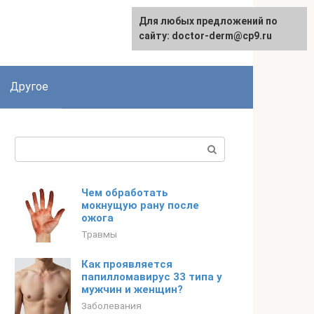
Для любых предложений по
сайту: doctor-derm@cp9.ru
Другое
Поиск:
Чем обработать
мокнущую рану после
ожога
Травмы
Как проявляется
папилломавирус 33 типа у
мужчин и женщин?
Заболевания