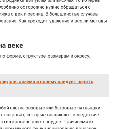
и родинка выпуклая или висячая, то потерев
 Особенно осторожно нужно обращаться с
ияжа с век и ресниц. В большинстве случаев
ование. Как проходит удаление и все ли методы
на веке
о форме, структуре, размерам и окрасу.
видная экзема и почему следует начать
бой слегка розовые или багровые пятнышки
х покровах, которые возникают вследствие
ества кровеносных сосудов. Причинами их
я нормального функционирования венозной