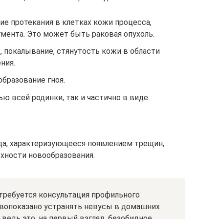
е протекания в клетках кожи процесса,
мента. Это может быть раковая опухоль.
 покалывание, стянутость кожи в области
ния.
образование гноя.
ю всей родинки, так и частично в виде
а, характеризующееся появлением трещин,
рхности новообразования.
требуется консультация профильного
ивопоказано устранять невусы в домашних
ведь это, на первый взгляд, безобидное