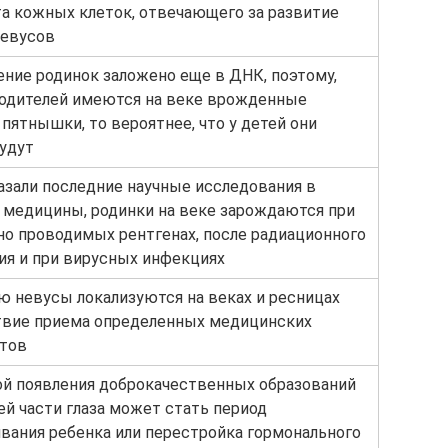
а кожных клеток, отвечающего за развитие
невусов
ние родинок заложено еще в ДНК, поэтому,
родителей имеются на веке врожденные
пятнышки, то вероятнее, что у детей они
удут
азали последние научные исследования в
 медицины, родинки на веке зарождаются при
но проводимых рентгенах, после радиационного
ия и при вирусных инфекциях
ю невусы локализуются на веках и ресницах
твие приема определенных медицинских
атов
й появления доброкачественных образований
ей части глаза может стать период
ания ребенка или перестройка гормонального