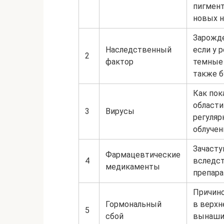
пигмент
новых 
Зарожде
Наследственный
если у 
2
фактор
темные 
также б
Как пок
области
3
Вирусы
регуляр
облучен
Зачасту
Фармацевтические
4
вследс
медикаменты
препар
Причино
Гормональный
в верхн
5
сбой
вынашив