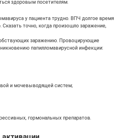
ться здоровым посетителям.
омавируса у пациента трудно. ВПЧ долгое время
 Сказать точно, когда произошло заражение,
собствующих заражению. Провоцирующие
никновению папилломавирусной инфекции:
овой и мочевыводящей систем;
рессивных, гормональных препаратов.
ы активации