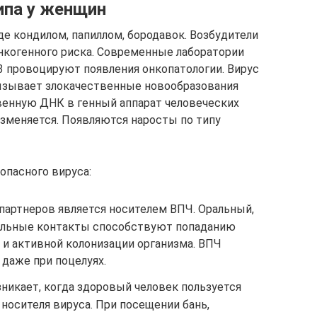
ипа у женщин
е кондилом, папиллом, бородавок. Возбудители
онкогенного риска. Современные лаборатории
13 провоцируют появления онкопатологии. Вирус
вызывает злокачественные новообразования
венную ДНК в генный аппарат человеческих
изменяется. Появляются наросты по типу
опасного вируса:
 партнеров является носителем ВПЧ. Оральный,
уальные контакты способствуют попаданию
 и активной колонизации организма. ВПЧ
 даже при поцелуях.
никает, когда здоровый человек пользуется
носителя вируса. При посещении бань,