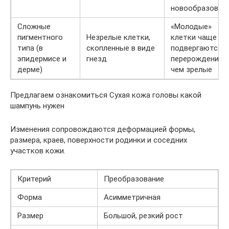
новообразован
Сложные
«Молодые»
пигментного
Незрелые клетки,
клетки чаще
типа (в
скопленные в виде
подвергаются
эпидермисе и
гнезд
перерождению,
дерме)
чем зрелые
Предлагаем ознакомиться Сухая кожа головы какой
шампунь нужен
Изменения сопровождаются деформацией формы,
размера, краев, поверхности родинки и соседних
участков кожи.
Критерий
Преобразование
Форма
Асимметричная
Размер
Большой, резкий рост