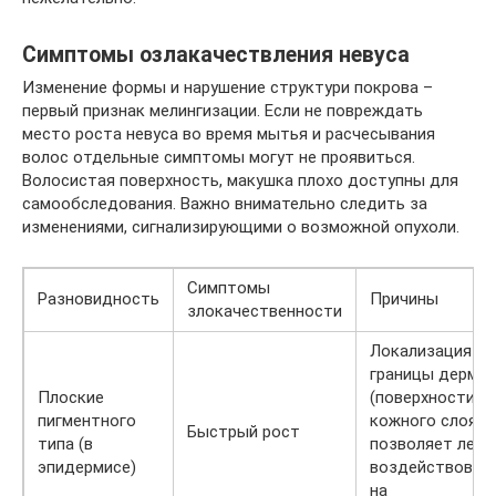
Симптомы озлакачествления невуса
Изменение формы и нарушение структури покрова –
первый признак мелингизации. Если не повреждать
место роста невуса во время мытья и расчесывания
волос отдельные симптомы могут не проявиться.
Волосистая поверхность, макушка плохо доступны для
самообследования. Важно внимательно следить за
изменениями, сигнализирующими о возможной опухоли.
Симптомы
Разновидность
Причины
злокачественности
Локализация у
границы дермы
Плоские
(поверхности
пигментного
кожного слоя)
Быстрый рост
типа (в
позволяет легк
эпидермисе)
воздействоват
на