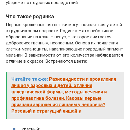
убережет от суровых последствий.
Что такое родинка
Первые крошечные пятнышки могут появляться у детей
в грудничковом возрасте. Родинка – это небольшое
образование на коже – невус, – которое считается
доброкачественным, неопасным. Основа их появления –
клетки-меланоциты, накапливающие природный пигмент
меланин. В зависимости от его количества наблюдается
отличие в окраске. Встречаются цвета:
Читайте также:
Разновидности и проявления
лишая у взрослых и детей, отличия
аллергической формы, методы лечения и
профилактика болезни. Каковы первые
признаки заражения лишаем у человека?
Розовый и стригущий лишай в
красный;