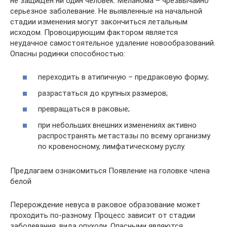
не защищен ни один человек. Меланома – чрезвычайно
серьезное заболевание. Не выявленные на начальной
стадии изменения могут закончиться летальным
исходом. Провоцирующим фактором является
неудачное самостоятельное удаление новообразований.
Опасны родинки способностью:
переходить в атипичную – предраковую форму;
разрастаться до крупных размеров;
превращаться в раковые;
при небольших внешних изменениях активно
распространять метастазы по всему организму
по кровеносному, лимфатическому руслу.
Предлагаем ознакомиться Появление на головке члена
белой
Перерождение невуса в раковое образование может
проходить по-разному. Процесс зависит от стадии
заболевания, вида опухоли. Опасными являются