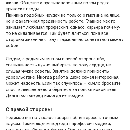
жизни. Общение с противоположным полом редко
приносит плоды.
Причина подобных неудач не только отметина на лице,
но и фанатичная преданность работе. Главное место
занимает любимая профессия, однако, карьера почему-
то не складывается. Так будет длиться, пока все
стороны жизни не станут гармонично сочетаться между
собой.
Людям, с родимым пятном в левой стороне лба,
специальность нужно выбирать по зову сердца, не
слушая чужие советы. Занятие должно приносить
удовольствие. Иногда работа, даже самая интересная,
может надоесть. Если так случилось — смело бросайте
опостылевшее дело и беритесь за поиски новой цели.
Двигаться вперед никогда не поздно.
С правой стороны
Родимое пятно у волос говорит об интересе к точным
наукам. Таким людям подходит профессия медика,
математика, биолога, физика. Они с удовольствием