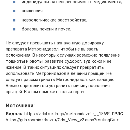
индивидуальная непереносимость медикамента;
эпилепсия;
неврологические расстройства;
болезнь печени и почек.
Не следует превышать назначенную дозировку
препарата Метронидазол, чтобы не вызвать
осложнения. В некоторых случаях возможно появление
тошноты и рвоты, развитие судорог, зуд кожи и ее
жжение. В таких ситуациях следует прекратить
использовать Метронидазол в лечении прыщей. Не
следует рассматривать Метронидазол, как панацею.
Важно определить и устранить причину появления
прыщей. В этом поможет только врач.
Источники:
Видаль
: https://vidal.ru/drugs/metronidazole__18699
ГРЛС
:
https://grls.rosminzdrav.ru/Grls_View_v2.aspx?routingGu >