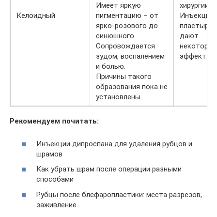
Имеет яркую
хирургии.
Келоидный
пигментацию – от
Инъекции,
ярко-розового до
пластыри
синюшного.
дают
Сопровождается
некоторы
зудом, воспалением
эффект.
и болью.
Причины такого
образования пока не
установлены.
Рекомендуем почитать:
Инъекции дипроспана для удаления рубцов и
шрамов
Как убрать шрам после операции разными
способами
Рубцы после блефаропластики: места разрезов,
заживление