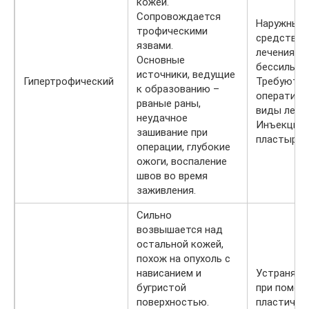
кожей.
Сопровождается
Наружные
трофическими
средства
язвами.
лечения
Основные
бессильны
источники, ведущие
Гипертрофический
Требуются
к образованию –
оперативн
рваные раны,
виды лечен
неудачное
Инъекции,
зашивание при
пластыри.
операции, глубокие
ожоги, воспаление
швов во время
заживления.
Сильно
возвышается над
остальной кожей,
похож на опухоль с
нависанием и
Устраняет
бугристой
при помощ
поверхностью.
пластичес