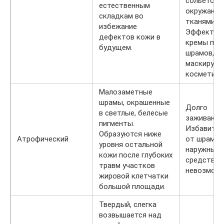
сольется с
естественным
окружающ
складкам во
тканями.
избежание
Эффектив
дефектов кожи в
кремы про
будущем.
шрамов,
маскирую
косметика
Малозаметные
шрамы, окрашенные
Долго
в светлые, белесые
заживают.
пигменты.
Избавитьс
Образуются ниже
Атрофический
от шрамов
уровня остальной
наружным
кожи после глубоких
средствам
травм участков
невозможн
жировой клетчатки
большой площади.
Твердый, слегка
возвышается над