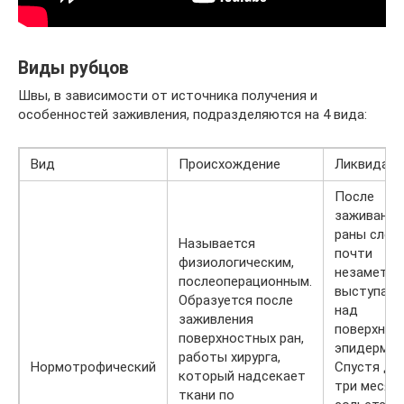
Виды рубцов
Швы, в зависимости от источника получения и
особенностей заживления, подразделяются на 4 вида:
Вид
Происхождение
Ликвидаци
После
заживания
раны след
Называется
почти
физиологическим,
незаметен,
послеоперационным.
выступает
Образуется после
над
заживления
поверхнос
поверхностных ран,
эпидермис
работы хирурга,
Нормотрофический
Спустя дв
который надсекает
три месяц
ткани по