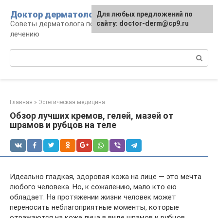
Перейти
Доктор дерматолог
Для любых предложений по
к
Советы дерматолога по уходу за кожей и
сайту: doctor-derm@cp9.ru
контенту
лечению
Поиск:
Главная
»
Эстетическая медицина
Обзор лучших кремов, гелей, мазей от
шрамов и рубцов на теле
Идеально гладкая, здоровая кожа на лице — это мечта
любого человека. Но, к сожалению, мало кто ею
обладает. На протяжении жизни человек может
переносить неблагоприятные моменты, которые
отражаются на коже лица в виде шрамов и рубцов.