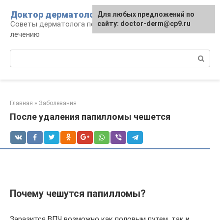
Перейти
Доктор дерматолог
Для любых предложений по
к
Советы дерматолога по уходу за кожей и
сайту: doctor-derm@cp9.ru
контенту
лечению
Поиск:
Главная
»
Заболевания
После удаления папилломы чешется
Почему чешутся папилломы?
Заразится ВПЧ возможно как половым путем, так и