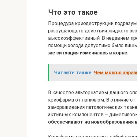
Что это такое
Процедура криодеструкции подразум
разрушающего действия жидкого азот
высокоэффективный. В недавнем про
помощи холода допустимо было лишь
же ситуация изменилась в корне.
Читайте также:
Чем можно зарази
В качестве альтернативы данного сп
криофарма от папиллом. В отличие от
замораживания патологических ткане
активных компонентов – диметиловы
обеспечивают на новообразования в
Криофарма представляет собой спрей