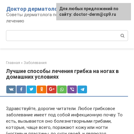
Перейти
Доктор дерматолог
Для любых предложений по
к
Советы дерматолога по уходу за кожей и
сайту: doctor-derm@cp9.ru
контенту
лечению
Поиск:
Главная
»
Заболевания
Лучшие способы лечения грибка на ногах в
домашних условиях
Здравствуйте, дорогие читатели. Любое грибковое
заболевание имеет под собой инфекционную почву. То
есть, вызывается оно болезнетворными грибами,
которые, чаще всего, поражают кожу или ногти
(ногтевые пластины, по сути своей, и являются