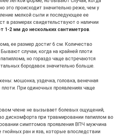
лее легкой форме, но бывают случаи, когда
но это происходит значительно реже, чем у
вление мелкой сыпи и последующее ее
ст в размерах свидетельствуют о наличии
от 1-2 мм до нескольких сантиметров
.
ма, ее размер достиг 6 см. Количество
Бывают случаи, когда на крайней плоти
 папиллома, но гораздо чаще встречаются
итальных бородавок значительно больше.
ны: мошонка, уздечка, головка, венечная
 плоти. При одиночных проявлениях чаще
оловом члене не вызывает болевых ощущений,
о дискомфорта при травмировании папиллом во
рировании симптомов проявления ВПЧ мужчина
 гнойных ран и язв, которые впоследствии