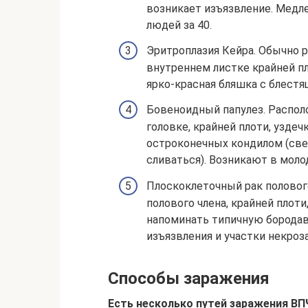
возникает изъязвление. Медл
людей за 40.
Эритроплазия Кейра. Обычно р
внутреннем листке крайней пл
ярко-красная бляшка с блест
Бовеноидный папулез. Располо
головке, крайней плоти, уздеч
остроконечных кондилом (све
сливаться). Возникают в молод
Плоскоклеточный рак полового
полового члена, крайней плот
напоминать типичную бородав
изъязвления и участки некроза
Способы заражения
Есть несколько путей заражения ВП