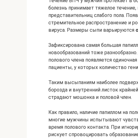
Течение ВПЧ у мужчин протекает в бо
болезнь принимает тяжелое течение, 
представительниц слабого пола. Поя
стремительное распространение и ро
вируса. Размеры сыпи варьируются
Зафиксирована самая большая папилло
новообразований тоже разнообразно. 
полового члена появляется одиночная
пациенты, у которых количество ген
Таким высыпаниям наиболее подверже
борозда и внутренний листок крайней
страдают мошонка и половой член.
Как правило, наличие папиллом на п
многие мужчины испытывают чувств
время полового контакта. При игно
рискует спровоцировать образование