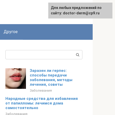
Для любых предложений по
сайту: doctor-derm@cp9.ru
Другое
Поиск:
Заразен ли герпес:
способы передачи
заболевания, методы
лечения, советы
Заболевания
Народные средства для избавления
от папилломы: лечимся дома
самостоятельно
Заболевания