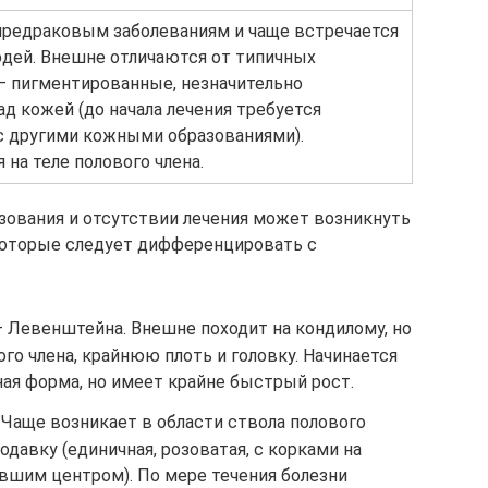
предраковым заболеваниям и чаще встречается
дей. Внешне отличаются от типичных
– пигментированные, незначительно
д кожей (до начала лечения требуется
с другими кожными образованиями).
 на теле полового члена.
зования и отсутствии лечения может возникнуть
которые следует дифференцировать с
– Левенштейна. Внешне походит на кондилому, но
го члена, крайнюю плоть и головку. Начинается
ая форма, но имеет крайне быстрый рост.
u. Чаще возникает в области ствола полового
давку (единичная, розоватая, с корками на
авшим центром). По мере течения болезни