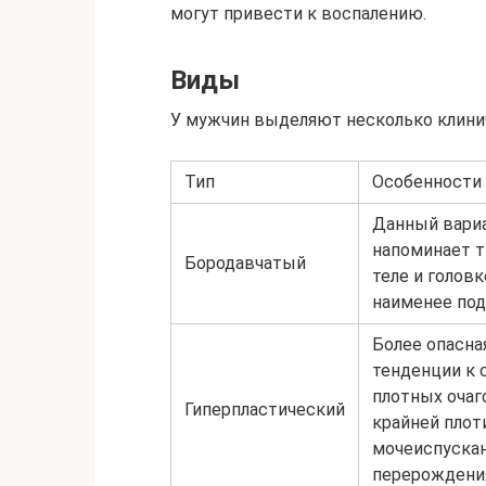
могут привести к воспалению.
Виды
У мужчин выделяют несколько клини
Тип
Особенности
Данный вари
напоминает т
Бородавчатый
теле и голов
наименее по
Более опасна
тенденции к 
плотных очаг
Гиперпластический
крайней пло
мочеиспускан
перерождения