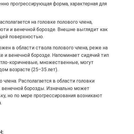
енно прогрессирующая форма, характерная для
асполагается на головке полового члена,
оти и венечной борозде. Внешне выглядит как
ящей поверхностью.
жен в области ствола полового члена, реже на
ке и венечной борозде. Напоминает сидячий тип
тло-коричневые, множественные, могут
ом возрасте (25–35 лет).
 члена. Располагается в области головки
и, венечной борозды. Изначально может
ку, но по мере прогрессирования возникают
.
Ч: