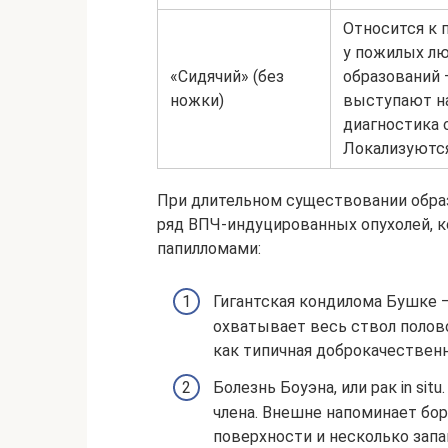
Относится к 
у пожилых лю
«Сидячий» (без
образований 
ножки)
выступают на
диагностика 
Локализуются
При длительном существовании обра
ряд ВПЧ-индуцированных опухолей, 
папилломами:
Гигантская кондилома Бушке 
охватывает весь ствол полово
как типичная доброкачественн
Болезнь Боуэна, или рак in sit
члена. Внешне напоминает боро
поверхности и несколько зап