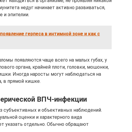
ет находиться в организме, не проявляя никакой
унитета недуг начинает активно развиваться,
 и эпителии.
появление герпеса в интимной зоне и как с
лломы появляются чаще всего на малых губах, у
вого органа, крайней плоти, головки, мошонки,
кишки. Иногда наросты могут наблюдаться на
, в прямой кишке.
ерической ВПЧ-инфекции
з субъективных и объективных наблюдений.
уальной оценки и характерного вида
ет указать отдельно. Обычно обращают