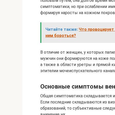
половым путем, она долгое время мож
симптоматики, но при ослаблении имм
формируя наросты на кожном покрове
Читайте также:
Что провоцирует 
ним бороться?
В отличие от женщин, у которых папи
мужчин они формируются на коже поло
а также в области уретры и прямой 
эпителии мочеиспускательного канала
Основные симптомы вен
Общая симптоматика складывается и
Если последние складываются из виз
образований, то субъективные следу
внимание на: