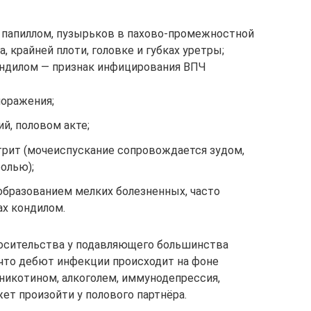
, папиллом, пузырьков в пахово-промежностной
а, крайней плоти, головке и губках уретры;
ондилом — признак инфицирования ВПЧ
поражения;
й, половом акте;
рит (мочеиспускание сопровождается зудом,
олью);
образованием мелких болезненных, часто
ах кондилом.
осительства у подавляющего большинства
что дебют инфекции происходит на фоне
 никотином, алкоголем, иммунодепрессия,
ет произойти у полового партнёра.