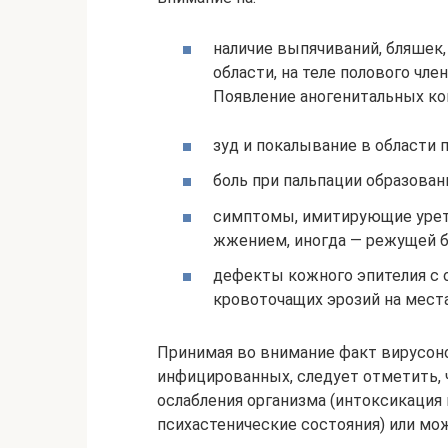
наличие выпячиваний, бляшек
области, на теле полового член
Появление аногенитальных к
зуд и покалывание в области 
боль при пальпации образовани
симптомы, имитирующие урет
жжением, иногда — режущей б
дефекты кожного эпителия с 
кровоточащих эрозий на мест
Принимая во внимание факт вирусон
инфицированных, следует отметить, 
ослабления организма (интоксикация
психастенические состояния) или мож