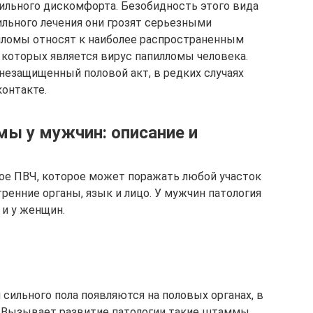
сильного дискомфорта. Безобидность этого вида
ильного лечения они грозят серьезными
ломы относят к наиболее распространенным
которых является вирус папилломы человека.
незащищенный половой акт, в редких случаях
онтакте.
ы у мужчин: описание и
ое ПВЧ, которое может поражать любой участок
тренние органы, язык и лицо. У мужчин патология
 и у женщин.
сильного пола появляются на половых органах, в
а. Вызывает развитие патологии такие штаммы