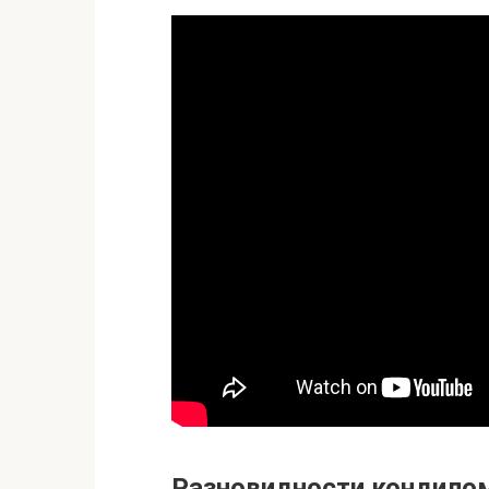
Разновидности кондило