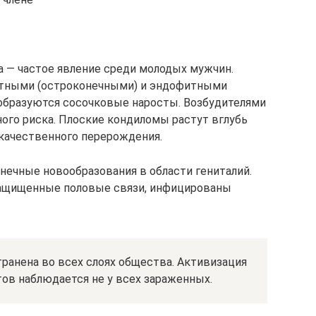
а — частое явление среди молодых мужчин.
тными (остроконечными) и эндофитными
е образуются сосочковые наросты. Возбудителями
ного риска. Плоские кондиломы растут вглубь
окачественного перерождения.
нечные новообразования в области гениталий.
защищенные половые связи, инфицированы
ранена во всех слоях общества. Активизация
тов наблюдается не у всех зараженных.