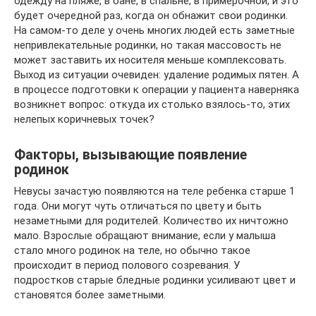
одежду на пляже, в бане, в спальне, в примерочной, и это
будет очередной раз, когда он обнажит свои родинки.
На самом-то деле у очень многих людей есть заметные
непривлекательные родинки, но такая массовость не
может заставить их носителя меньше комплексовать.
Выход из ситуации очевиден: удаление родимых пятен. А
в процессе подготовки к операции у пациента наверняка
возникнет вопрос: откуда их столько взялось-то, этих
нелепых коричневых точек?
Факторы, вызывающие появление
родинок
Невусы зачастую появляются на теле ребенка старше 1
года. Они могут чуть отличаться по цвету и быть
незаметными для родителей. Количество их ничтожно
мало. Взрослые обращают внимание, если у малыша
стало много родинок на теле, но обычно такое
происходит в период полового созревания. У
подростков старые бледные родинки усиливают цвет и
становятся более заметными.