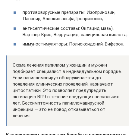
противовирусные препараты: Изопринозин,
Панавир, Аллокин альфа,­Гроприносин;
антисептические составы: Октацид мазь),
Вартнер Крио, Веррукацид, салициловая кислота;
иммуностимуляторы: Полиоксидоний, Виферон.
Схема лечения папиллом у женщин и мужчин
подбирает специалист в индивидуальном порядке.
Если папилломавирус обнаруживается до
появления клинических проявлений, назначают
цитостатики. Это позволяет предупредить
активацию ВПЧ в течение следующих нескольких
лет. Бессимптомность папилломавирусной
инфекции — это не повод отказываться от
лечения.
Классическим вариантом борьбы с папилломами на