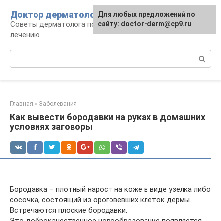
Перейти
Доктор дерматолог
Для любых предложений по
к
Советы дерматолога по уходу за кожей и
сайту: doctor-derm@cp9.ru
контенту
лечению
Поиск:
Главная
»
Заболевания
Как вывести бородавки на руках в домашних
условиях заговоры
Бородавка – плотный нарост на коже в виде узелка либо
сосочка, состоящий из ороговевших клеток дермы.
Встречаются плоские бородавки.
Это доброкачественное новообразование появляется