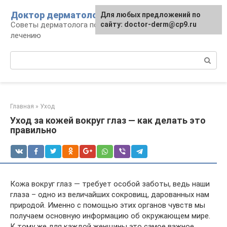
Перейти
Доктор дерматолог
Для любых предложений по
к
Советы дерматолога по уходу за кожей и
сайту: doctor-derm@cp9.ru
контенту
лечению
Поиск:
Главная
»
Уход
Уход за кожей вокруг глаз — как делать это
правильно
Кожа вокруг глаз — требует особой заботы, ведь наши
глаза – одно из величайших сокровищ, дарованных нам
природой. Именно с помощью этих органов чувств мы
получаем основную информацию об окружающем мире.
К тому же для каждой женщины это самое важное