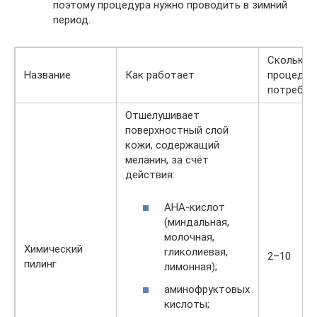
поэтому процедура нужно проводить в зимний
период.
Сколько
Название
Как работает
процедур
потребуе
Отшелушивает
поверхностный слой
кожи, содержащий
меланин, за счёт
действия:
АНА-кислот
(миндальная,
молочная,
Химический
гликолиевая,
2–10
пилинг
лимонная);
аминофруктовых
кислоты;