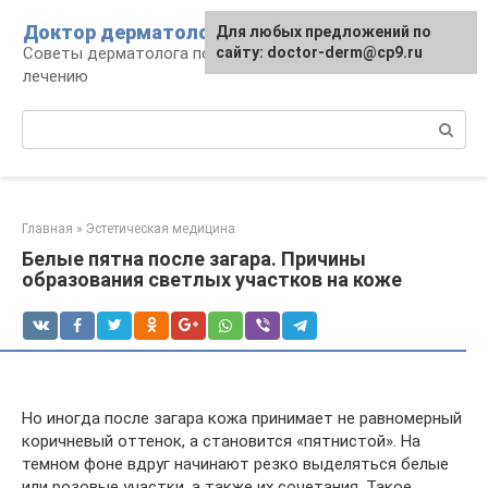
Перейти
Доктор дерматолог
Для любых предложений по
к
Советы дерматолога по уходу за кожей и
сайту: doctor-derm@cp9.ru
контенту
лечению
Поиск:
Главная
»
Эстетическая медицина
Белые пятна после загара. Причины
образования светлых участков на коже
Но иногда после загара кожа принимает не равномерный
коричневый оттенок, а становится «пятнистой». На
темном фоне вдруг начинают резко выделяться белые
или розовые участки, а также их сочетания. Такое