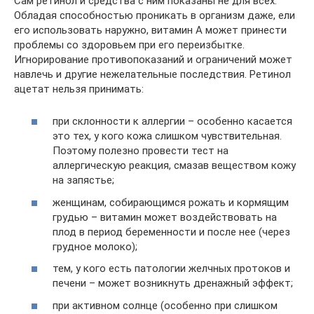
Сам ретинол и средства с ним показаны не для всех.
Обладая способностью проникать в организм даже, ели
его использовать наружно, витамин А может принести
проблемы со здоровьем при его переизбытке.
Игнорирование противопоказаний и ограничений может
навлечь и другие нежелательные последствия. Ретинол
ацетат нельзя принимать:
при склонности к аллергии – особенно касается
это тех, у кого кожа слишком чувствительная.
Поэтому полезно провести тест на
аллергическую реакция, смазав веществом кожу
на запястье;
женщинам, собирающимся рожать и кормящим
грудью – витамин может воздействовать на
плод в период беременности и после нее (через
грудное молоко);
тем, у кого есть патологии желчных протоков и
печени – может возникнуть дренажный эффект;
при активном солнце (особенно при слишком