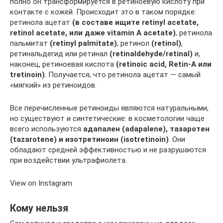
полно он трансформируется в ретиноевую кислоту при
контакте с кожей. Происходит это в таком порядке:
ретинола ацетат
(в составе ищите retinyl acetate,
retinol acetate, или даже vitamin A acetate)
, ретинола
пальмитат
(retinyl palmitate)
, ретинол
(retinol)
,
ретинальдегид или ретинал
(retinaldehyde/retinal)
и,
наконец, ретиноевая кислота
(retinoic acid, Retin-A или
tretinoin)
. Получается, что ретинола ацетат — самый
«мягкий» из ретиноидов.
Все перечисленные ретиноиды являются натуральными,
но существуют и синтетические: в косметологии чаще
всего используются
адапален (adapalene), тазаротен
(tazarotene) и изотретиноин (isotretinoin)
. Они
обладают средней эффективностью и не разрушаются
при воздействии ультрафиолета.
View on Instagram
Кому нельзя