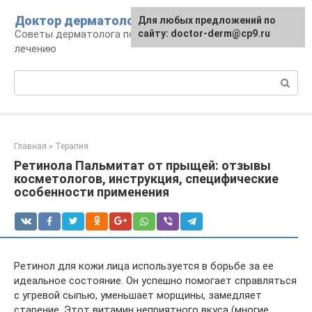
Перейти
Доктор дерматолог
Для любых предложений по
к
Советы дерматолога по уходу за кожей и
сайту: doctor-derm@cp9.ru
контенту
лечению
Поиск:
Главная
»
Терапия
Ретинола Пальмитат от прыщей: отзывы
косметологов, инструкция, специфические
особенности применения
Ретинол для кожи лица используется в борьбе за ее
идеальное состояние. Он успешно помогает справляться
с угревой сыпью, уменьшает морщины, замедляет
старение. Этот витамин неприятного вкуса (многие