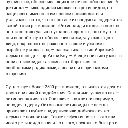
нутриентов, обеспечивающих клеточное обновление. А
ретинол
— лишь один из множества ретиноидов, но
чаще всего именно этим словом производители
указывают на то, что в составе их продукта содержится
какой-то из ретиноидов. «Ретинодиды входят в состав
почти всех актуальных уходовых средств, потому что
они способствуют обновлению кожи, улучшают цвет
лица, сокращают выраженность акне и ускоряют
выработку коллагена, — рассказывает нью-йоркский
дерматолог доктор Уитни Боу. — А еще они выступают в
роли антиоксиданта: помогают бороться со
свободными радикалами, а значит, и с признаками
старения».
Существует более 2500 ретиноидов, отличаются друг от
друга они силой воздействия. Самая «могучая» из них —
ретиноевая кислота. Она влияет на клетки напрямую,
попадая в дерму. Остальные ретиноиды не всегда
проникают глубже эпидермиса или добираются до
дермы не полностью. Также эффективность того или
иного ретиноида зависит от того, насколько быстро и