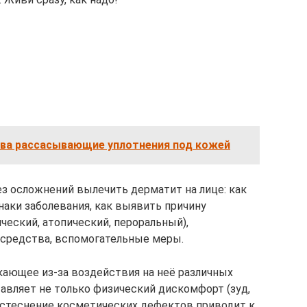
ва рассасывающие уплотнения под кожей
ез осложнений вылечить дерматит на лице: как
аки заболевания, как выявить причину
ческий, атопический, пероральный),
 средства, вспомогательные меры.
кающее из-за воздействия на неё различных
авляет не только физический дискомфорт (зуд,
 (стеснение косметических дефектов приводит к