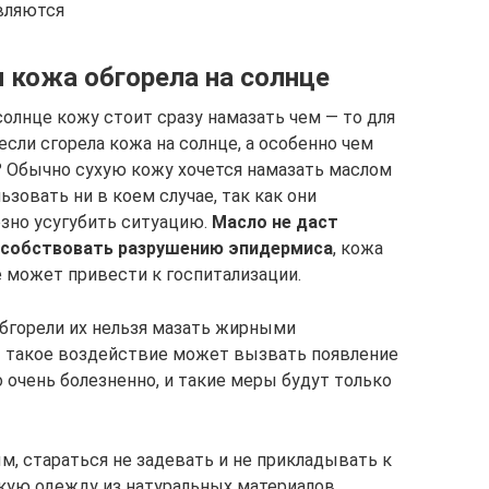
вляются
и кожа обгорела на солнце
олнце кожу стоит сразу намазать чем — то для
если сгорела кожа на солнце, а особенно чем
о? Обычно сухую кожу хочется намазать маслом
ьзовать ни в коем случае, так как они
зно усугубить ситуацию.
Масло не даст
пособствовать разрушению эпидермиса
, кожа
е может привести к госпитализации.
обгорели их нельзя мазать жирными
 такое воздействие может вызвать появление
о очень болезненно, и такие меры будут только
 стараться не задевать и не прикладывать к
гкую одежду из натуральных материалов.