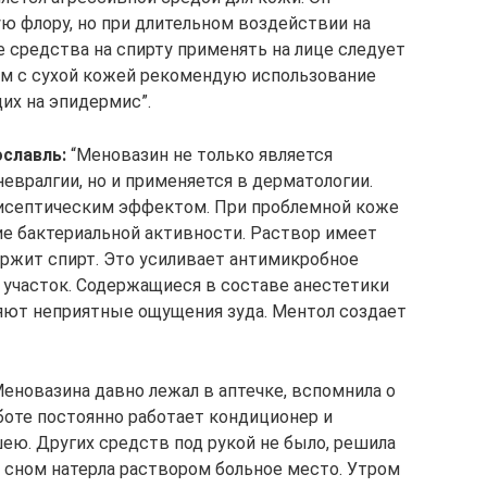
ю флору, но при длительном воздействии на
средства на спирту применять на лице следует
м с сухой кожей рекомендую использование
их на эпидермис”.
славль:
“Меновазин не только является
вралгии, но и применяется в дерматологии.
исептическим эффектом. При проблемной коже
е бактериальной активности. Раствор имеет
ержит спирт. Это усиливает антимикробное
участок. Содержащиеся в составе анестетики
яют неприятные ощущения зуда. Ментол создает
еновазина давно лежал в аптечке, вспомнила о
аботе постоянно работает кондиционер и
шею. Других средств под рукой не было, решила
 сном натерла раствором больное место. Утром