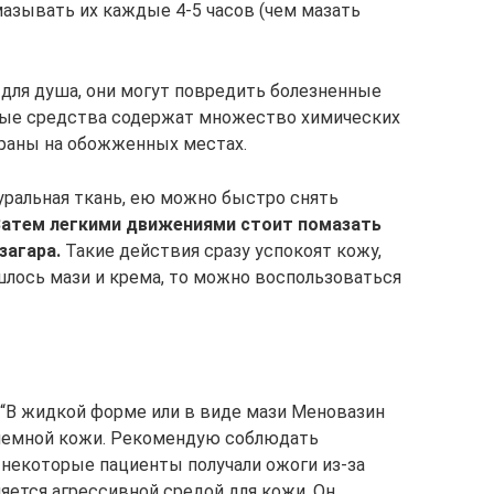
смазывать их каждые 4-5 часов (чем мазать
 для душа, они могут повредить болезненные
нные средства содержат множество химических
 раны на обожженных местах.
ральная ткань, ею можно быстро снять
Затем легкими движениями стоит помазать
загара.
Такие действия сразу успокоят кожу,
ашлось мази и крема, то можно воспользоваться
“В жидкой форме или в виде мази Меновазин
блемной кожи. Рекомендую соблюдать
некоторые пациенты получали ожоги из-за
яется агрессивной средой для кожи. Он