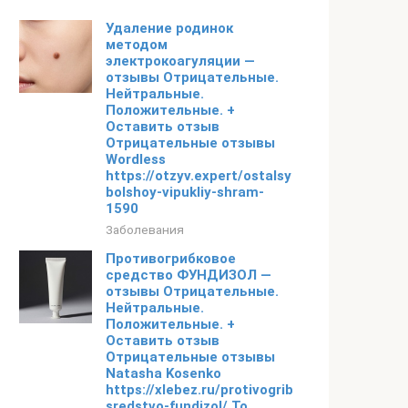
Удаление родинок
методом
электрокоагуляции —
отзывы Отрицательные.
Нейтральные.
Положительные. +
Оставить отзыв
Отрицательные отзывы
Wordless
https://otzyv.expert/ostalsya-
bolshoy-vipukliy-shram-
1590
Заболевания
Противогрибковое
средство ФУНДИЗОЛ —
отзывы Отрицательные.
Нейтральные.
Положительные. +
Оставить отзыв
Отрицательные отзывы
Natasha Kosenko
https://xlebez.ru/protivogribkovoe-
sredstvo-fundizol/ То