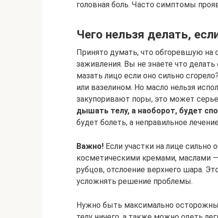
головная боль. Часто симптомы проя
Чего нельзя делать, есл
Принято думать, что обгоревшую на с
заживления. Вы не знаете что делать 
мазать лицо если оно сильно сгорел
или вазелином. Но масло нельзя испол
закупоривают поры, это может серье
дышать телу, а наоборот, будет с
будет болеть, а неправильное лечени
Важно!
Если участки на лице сильно 
косметическими кремами, маслами —
рубцов, отслоение верхнего шара. Эт
усложнять решение проблемы.
Нужно быть максимально осторожным,
телу ничего, а также можно одеть ле