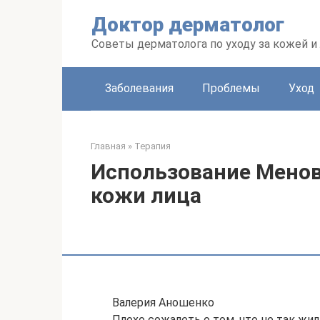
Перейти
Доктор дерматолог
к
контенту
Советы дерматолога по уходу за кожей и
Заболевания
Проблемы
Уход
Главная
»
Терапия
Использование Менов
кожи лица
Валерия Аношенко
Плохо сожалеть о том, что не так жил.