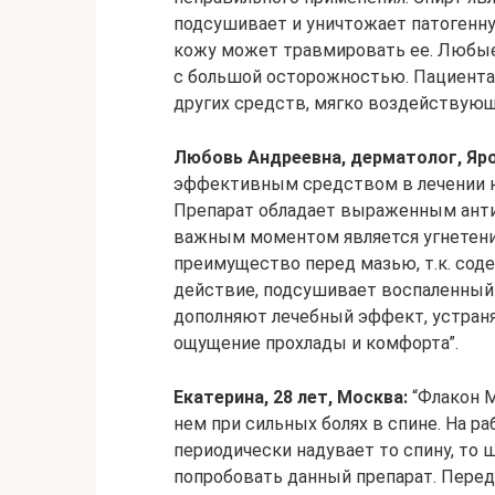
подсушивает и уничтожает патогенну
кожу может травмировать ее. Любые 
с большой осторожностью. Пациента
других средств, мягко воздействующ
Любовь Андреевна, дерматолог, Яро
эффективным средством в лечении не
Препарат обладает выраженным ант
важным моментом является угнетени
преимущество перед мазью, т.к. сод
действие, подсушивает воспаленный 
дополняют лечебный эффект, устран
ощущение прохлады и комфорта”.
Екатерина, 28 лет, Москва:
“Флакон М
нем при сильных болях в спине. На р
периодически надувает то спину, то 
попробовать данный препарат. Перед