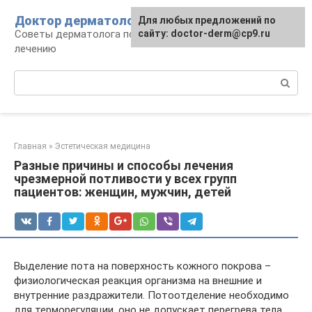
Перейти
Доктор дерматолог
Для любых предложений по
к
Советы дерматолога по уходу за кожей и
сайту: doctor-derm@cp9.ru
контенту
лечению
Поиск:
Главная
»
Эстетическая медицина
Разные причины и способы лечения
чрезмерной потливости у всех групп
пациентов: женщин, мужчин, детей
Выделение пота на поверхность кожного покрова –
физиологическая реакция организма на внешние и
внутренние раздражители. Потоотделение необходимо
для терморегуляции, оно не допускает перегрева тела.