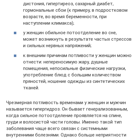
дистония, гипертиреоз, сахарный диабет,
гормональные сбои (к примеру, в подростковом
возрасте, во время беременности, при
наступлении климакса);
у женщин обильное потоотделение во сне,
может возникнуть в результате частых стрессов
и сильных нервных напряжений;
к внешним причинам потливости у женщин можно
отнести: непереносимую жару, душные
помещения, непосильные физические нагрузки,
употребление блюд с большим количеством
пряностей, ношение одежды из синтетических
тканей.
Чрезмерная потливость временами у женщин и мужчин
называется гипергидроз. Он бывает генерализованным,
когда сильное потоотделение проявляется на спине,
груди и волосистой части головы. Именно такой тип
заболевания чаще всего связан с системными
внутренними болезнями. Однако больше неприятности