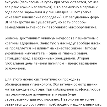
вирусом (папиллома на губах при этом остаётся, от неё
всё рано нужно избавиться). Это возможно в первые 2
года после заражения и у лиц младше 30 лет (легче
исчезают юношеские бородавки). От запущенных форм
ВПЧ лекарства не существует, но есть способы
замедления активности патогенного микроорганизма.
Болезнь доставляет минимум неудобств пациенткам с
крепким здоровьем. Зачастую у них недуг вообще никак
не проявляется, не влияет на качество жизни. Потому
укрепление иммунитета – одна из главных задач,
стоящих перед заражёнными женщинами. Вторая
глобальная цель лечения папиллом − предотвращение
осложнений.
Для этого нужно систематически проходить
обследования у гинеколога. Обязателен осмотр шейки
матки каждые полгода. При соблюдении графика любое
патологическое изменение эпителия будет
своевременно диагностировано. Патология не успеет
развиться до состояния, требующего кардинальных мер.