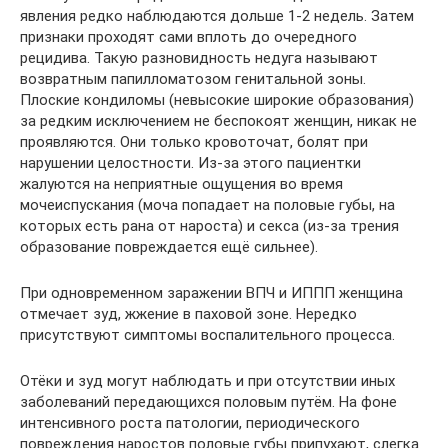
явления редко наблюдаются дольше 1-2 недель. Затем
признаки проходят сами вплоть до очередного
рецидива. Такую разновидность недуга называют
возвратным папилломатозом генитальной зоны.
Плоские кондиломы (невысокие широкие образования)
за редким исключением не беспокоят женщин, никак не
проявляются. Они только кровоточат, болят при
нарушении целостности. Из-за этого пациентки
жалуются на неприятные ощущения во время
мочеиспускания (моча попадает на половые губы, на
которых есть рана от нароста) и секса (из-за трения
образование повреждается ещё сильнее).
При одновременном заражении ВПЧ и ИППП женщина
отмечает зуд, жжение в паховой зоне. Нередко
присутствуют симптомы воспалительного процесса.
Отёки и зуд могут наблюдать и при отсутствии иных
заболеваний передающихся половым путём. На фоне
интенсивного роста патологии, периодического
повреждения наростов половые губы припухают, слегка