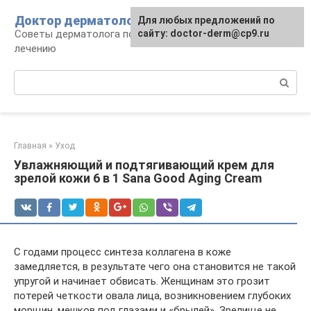
Перейти
Доктор дерматолог
Для любых предложений по
к
Советы дерматолога по уходу за кожей и
сайту: doctor-derm@cp9.ru
контенту
лечению
Поиск:
Главная
»
Уход
Увлажняющий и подтягивающий крем для
зрелой кожи 6 в 1 Sana Good Aging Cream
С годами процесс синтеза коллагена в коже
замедляется, в результате чего она становится не такой
упругой и начинает обвисать. Женщинам это грозит
потерей четкости овала лица, возникновением глубоких
морщин, мешков под глазами и «брылей». Зрелище не