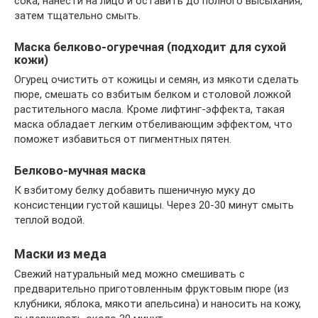
сока, нанести на лицо и оставить до полного высыхания,
затем тщательно смыть.
Маска белково-огуречная (подходит для сухой
кожи)
Огурец очистить от кожицы и семян, из мякоти сделать
пюре, смешать со взбитым белком и столовой ложкой
растительного масла. Кроме лифтинг-эффекта, такая
маска обладает легким отбеливающим эффектом, что
поможет избавиться от пигментных пятен.
Белково-мучная маска
К взбитому белку добавить пшеничную муку до
консистенции густой кашицы. Через 20-30 минут смыть
теплой водой.
Маски из меда
Свежий натуральный мед можно смешивать с
предварительно приготовленным фруктовым пюре (из
клубники, яблока, мякоти апельсина) и наносить на кожу,