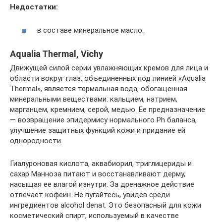
Недостатки:
в составе минеральное масло.
Aqualia Thermal, Vichy
Движущей силой серии увлажняющих кремов для лица и
области вокруг глаз, объединенных под линией «Aqualia
Thermal», является термальная вода, обогащенная
минеральными веществами: кальцием, натрием,
марганцем, кремнием, серой, медью. Ее предназначение
— возвращение эпидермису нормального Ph баланса,
улучшение защитных функций кожи и придание ей
однородности.
Гиалуроновая кислота, аквабиорил, триглицериды и
сахар Манноза питают и восстанавливают дерму,
насыщая ее влагой изнутри. За дренажное действие
отвечает кофеин. Не пугайтесь, увидев среди
ингредиентов alcohol denat. Это безопасный для кожи
косметический спирт, используемый в качестве