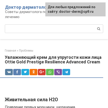
Перейти
Доктор дерматолог
Для любых предложений по
к
Советы дерматолога по уходу за кожей и
сайту: doctor-derm@cp9.ru
контенту
лечению
Поиск:
Главная
»
Проблемы
Увлажняющий крем для упругости кожи лица
Ottie Gold Prestige Resilience Advanced Cream
Живительная сила H2O
Появление первых морщинок, шелушения,