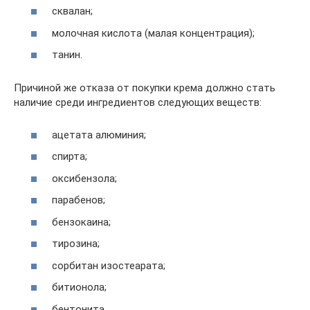
сквалан;
молочная кислота (малая концентрация);
танин.
Причиной же отказа от покупки крема должно стать
наличие среди ингредиентов следующих веществ:
ацетата алюминия;
спирта;
оксибензола;
парабенов;
бензокаина;
тирозина;
сорбитан изостеарата;
битионола;
бентонита.