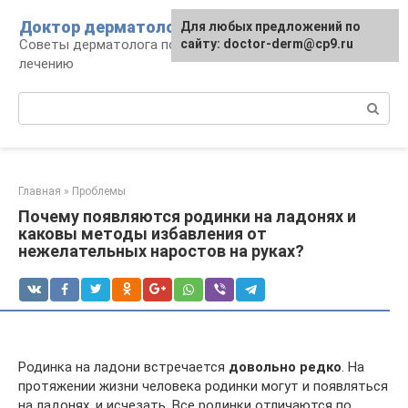
Перейти
Доктор дерматолог
Для любых предложений по
к
Советы дерматолога по уходу за кожей и
сайту: doctor-derm@cp9.ru
контенту
лечению
Поиск:
Главная
»
Проблемы
Почему появляются родинки на ладонях и
каковы методы избавления от
нежелательных наростов на руках?
Родинка на ладони встречается
довольно редко
. На
протяжении жизни человека родинки могут и появляться
на ладонях, и исчезать. Все родинки отличаются по