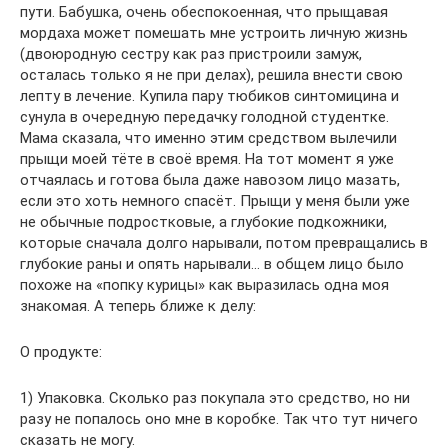
пути. Бабушка, очень обеспокоенная, что прыщавая
мордаха может помешать мне устроить личную жизнь
(двоюродную сестру как раз пристроили замуж,
осталась только я не при делах), решила внести свою
лепту в лечение. Купила пару тюбиков синтомицина и
сунула в очередную передачку голодной студентке.
Мама сказала, что именно этим средством вылечили
прыщи моей тёте в своё время. На тот момент я уже
отчаялась и готова была даже навозом лицо мазать,
если это хоть немного спасёт. Прыщи у меня были уже
не обычные подростковые, а глубокие подкожники,
которые сначала долго нарывали, потом превращались в
глубокие раны и опять нарывали… в общем лицо было
похоже на «попку курицы» как выразилась одна моя
знакомая. А теперь ближе к делу:
О продукте:
1) Упаковка. Сколько раз покупала это средство, но ни
разу не попалось оно мне в коробке. Так что тут ничего
сказать не могу.