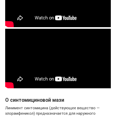
О синтомициновой мази
Линимент синтомицина (действующее вещество —
хлорамфеникол) предназначается для наружного