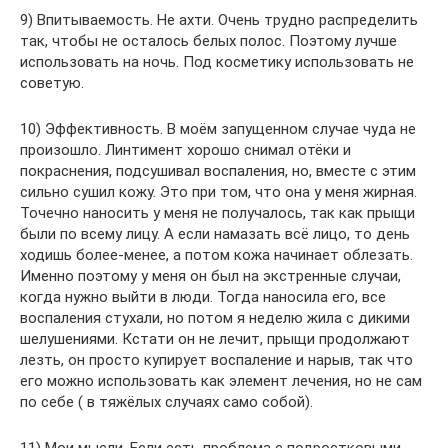
9) Впитываемость. Не ахти. Очень трудно распределить
так, чтобы не осталось белых полос. Поэтому лучше
использовать на ночь. Под косметику использовать не
советую.
10) Эффективность. В моём запущенном случае чуда не
произошло. Линтимент хорошо снимал отёки и
покраснения, подсушивал воспаления, но, вместе с этим
сильно сушил кожу. Это при том, что она у меня жирная.
Точечно наносить у меня не получалось, так как прыщи
были по всему лицу. А если намазать всё лицо, то день
ходишь более-менее, а потом кожа начинает облезать.
Именно поэтому у меня он был на экстренные случаи,
когда нужно выйти в люди. Тогда наносила его, все
воспаления стухали, но потом я неделю жила с дикими
шелушениями. Кстати он не лечит, прыщи продолжают
лезть, он просто купирует воспаление и нарыв, так что
его можно использовать как элемент лечения, но не сам
по себе ( в тяжёлых случаях само собой).
11) Мои мысли. Если есть проблема с подростковыми