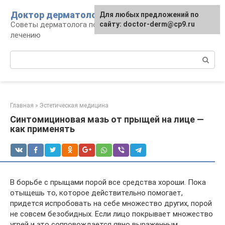
Перейти
Доктор дерматолог
Для любых предложений по
к
Советы дерматолога по уходу за кожей и
сайту: doctor-derm@cp9.ru
контенту
лечению
Поиск:
Главная
»
Эстетическая медицина
Синтомициновая мазь от прыщей на лице —
как применять
В борьбе с прыщами порой все средства хороши. Пока
отыщешь то, которое действительно помогает,
придется испробовать на себе множество других, порой
не совсем безобидных. Если лицо покрывает множество
угрей и это сопровождается явно выраженным