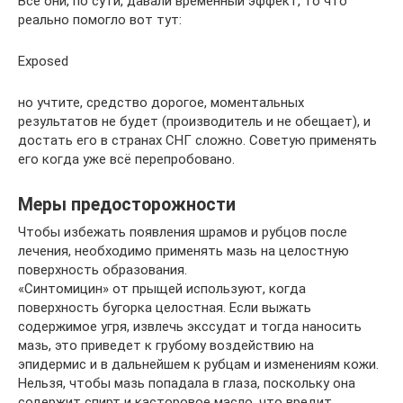
Все они, по сути, давали временный эффект, то что
реально помогло вот тут:
Exposed
но учтите, средство дорогое, моментальных
результатов не будет (производитель и не обещает), и
достать его в странах СНГ сложно. Советую применять
его когда уже всё перепробовано.
Меры предосторожности
Чтобы избежать появления шрамов и рубцов после
лечения, необходимо применять мазь на целостную
поверхность образования.
«Синтомицин» от прыщей используют, когда
поверхность бугорка целостная. Если выжать
содержимое угря, извлечь экссудат и тогда наносить
мазь, это приведет к грубому воздействию на
эпидермис и в дальнейшем к рубцам и изменениям кожи.
Нельзя, чтобы мазь попадала в глаза, поскольку она
содержит спирт и касторовое масло, что вредит