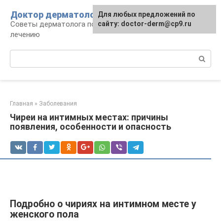
Перейти
Доктор дерматолог
Для любых предложений по
к
Советы дерматолога по уходу за кожей и
сайту: doctor-derm@cp9.ru
контенту
лечению
Поиск:
Главная
»
Заболевания
Чиреи на интимных местах: причины
появления, особенности и опасность
Подробно о чириях на интимном месте у
женского пола