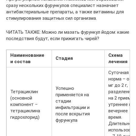
сразу нескольких фурункулов специалист назначает
антибактериальные препараты, а также витамины для
стимулирования защитных сил организма.
ЧИТАТЬ ТАКЖЕ: Можно ли мазать фурункул йодом: какие
последствия будут, если прижигать чирей?
Наименование
Схема
Стадия
и состав
лечения
Суточная
норма – от 5
мг до 2 г,
Успешно
Тетрациклин
разделенная
применяется на
(основной
на 2 приема 
стадии
компонент –
утреннее и
инфильтрации и
тетрациклина
вечернее
после вскрытия
гидрохлорид)
время.
фурункула
Длительнос
использован