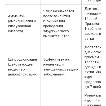
– 7-10 дней
Длительнос
Чаще назначается
лечения – 10
Аугментин
после вскрытия
14 дней.
(амоксициллин и
гнойника или
Принимать п
клавулановая
проведения
1 таблетке
кислота)
хирургического
дважды в
вмешательства
сутки
Достаточно
дней лечения
приемом 1
Ципрофлоксацин
Эффективен на
таблетки
(действующее
начальных и
дважды в
вещество –
запущенных стадиях
сутки. Иног
ципрофлоксацин)
заболевания
курс
продлеваетс
до 7 дней
Минимальны
курс – 14 дн
с ежедневн